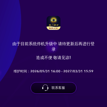
由于目前系统停机升级中 请待更新后再进行登
录
造成不便 敬请见谅!
维护时间：2026/05/31 16:00 - 2027/03/31 15:59
联系客服